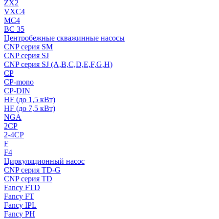
ZX2
VXC4
MC4
BC 35
Центробежные скважинные насосы
CNP серия SM
CNP серия SJ
CNP серия SJ (A,B,C,D,E,F,G,H)
CP
CP-mono
CP-DIN
HF (до 1,5 кВт)
HF (до 7,5 кВт)
NGA
2CP
2-4CP
F
F4
Циркуляционный насос
CNP серия TD-G
CNP серия TD
Fancy FTD
Fancy FT
Fancy IPL
Fancy PH