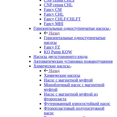
CNP серия CHLF
CNP серия CHL
Fancy CM
Fancy CHL
Fancy CHLF/CHLFT
Fancy MHI
Горизонтальные одноступенчатые насосы
Назад
Горизонтальные одноступенчатые
насосы
Fancy FZ
KQ Pump KQW
Насосы двухстороннего входа
Автоматические установки пожаротушения
Химические насосы
Назад
Химические насосы
Насос с магнитной муфтой
Моноблочный насос с магнитной
муфтой
Насос с магнитной муфтой из
фторопласта
Футерованный износостойкий насос
Фторопластовый полупогружной
насос