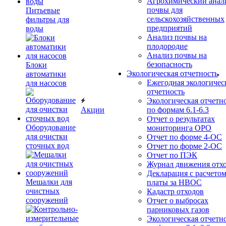
Агрохимический анал
почвы для
Питьевые
сельскохозяйственных
фильтры для
предприятий
воды
Анализ почвы на
плодородие
Анализ почвы на
безопасность
Блоки
Экологическая отчетность
автоматики
Ежегодная экологичес
для насосов
отчетность
Экологическая отчетн
Акции
по формам 6.1-6.3
Отчет о результатах
Оборудование
мониторинга ОРО
для очистки
Отчет по форме 4-ОС
сточных вод
Отчет по форме 2-ОС
Отчет по ПЭК
Журнал движения отх
Декларация с расчето
Мешалки для
платы за НВОС
очистных
Кадастр отходов
сооружений
Отчет о выбросах
парниковых газов
Экологическая отчетн