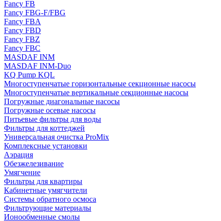
Fancy FB
Fancy FBG-F/FBG
Fancy FBA
Fancy FBD
Fancy FBZ
Fancy FBC
MASDAF INM
MASDAF INM-Duo
KQ Pump KQL
Многоступенчатые горизонтальные секционные насосы
Многоступенчатые вертикальные секционные насосы
Погружные диагональные насосы
Погружные осевые насосы
Питьевые фильтры для воды
Фильтры для коттеджей
Универсальная очистка ProMix
Комплексные установки
Аэрация
Обезжелезивание
Умягчение
Фильтры для квартиры
Кабинетные умягчители
Системы обратного осмоса
Фильтрующие материалы
Ионообменные смолы