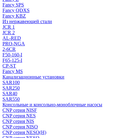
Fancy SPS
Fancy QDXS
Fancy KBZ
Из нержавеющей стали
JCR 1
JCR 2
AL-RED
PRO-NGA
2-6CR
F50-160-I
F65-125-I
CP-ST
Fancy MS
Канализационные установки
SAR100
SAR250
SAR40
SAR550
Консольные и консольно-моноблочные насосы
CNP серия NISF
CNP серия NES
CNP серия NIS
CNP серия NISO
CNP серия NESO(H)
CNP серия NESO