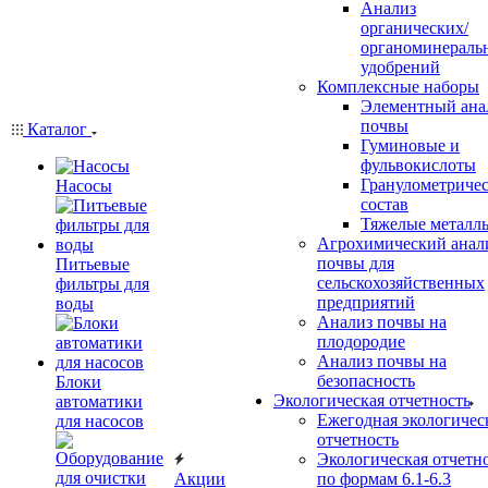
Анализ
органических/
органоминераль
удобрений
Комплексные наборы
Элементный ана
почвы
Каталог
Гуминовые и
фульвокислоты
Гранулометриче
Насосы
состав
Тяжелые металл
Агрохимический анал
почвы для
Питьевые
сельскохозяйственных
фильтры для
предприятий
воды
Анализ почвы на
плодородие
Анализ почвы на
безопасность
Блоки
Экологическая отчетность
автоматики
Ежегодная экологичес
для насосов
отчетность
Экологическая отчетн
Акции
по формам 6.1-6.3