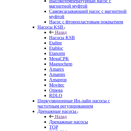
Высокотемпературный насос с
магнитной муфтой
Самовсасывающий насос с магнитной
муфтой
Насос с фторопластовым покрытием
Насосы KSB
Назад
Насосы KSB
Etaline
Etabloc
Etanorm
MegaCPK
Magnochem
Amarex
Amamix
Amaprop
Movitec
Omega
RDLO
Циркуляционные Ин-лайн насосы с
частотным регулированием
Дренажные насосы
Назад
Дренажные насосы
TOP