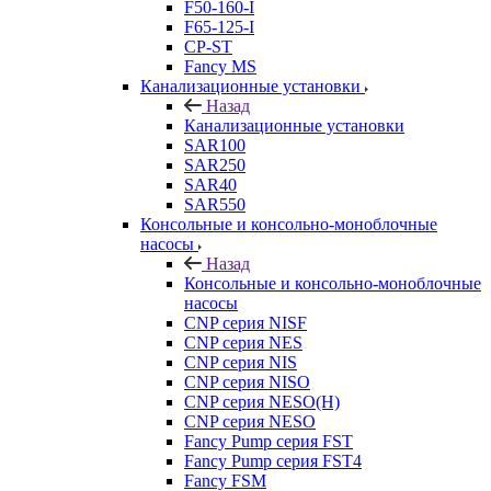
F50-160-I
F65-125-I
CP-ST
Fancy MS
Канализационные установки
Назад
Канализационные установки
SAR100
SAR250
SAR40
SAR550
Консольные и консольно-моноблочные
насосы
Назад
Консольные и консольно-моноблочные
насосы
CNP серия NISF
CNP серия NES
CNP серия NIS
CNP серия NISO
CNP серия NESO(H)
CNP серия NESO
Fancy Pump серия FST
Fancy Pump серия FST4
Fancy FSM