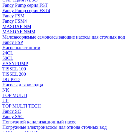
Fancy Pump серия FST
Fancy Pump серия FST4
Fancy FSM
Fancy FSM4
MASDAF NM
MASDAF NMM
Малозасоряемые самовсасывающие насосы для сточных вод
Fancy FSP
Насосные станции
24CL
50CL
EASYPUMP
TISSEL 100
TISSEL 200
DG PED
Насосы для колодца
NK
TOP MULTI
UP
TOP MULTI TECH
Fancy SC
Fancy SSC
Погружной канализационный насос
Погружные электронасосы для отвода сточных вод