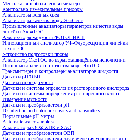
Мешалка гиперболическая (миксер)
Контрольно-измерительные приборы
Анализаторы водных сред
Анализаторы качества воды ЭкоСенс
Промышленные анализаторы параметров качества воды
линейки АкваТОС
Анализаторы жидкости ФОТОНИК-II
Инновационный анализатор УФ-Флуоресценции линейки
ТехноТОС
Устройство подготовки пробы
Анализатор ЭкоТОС во взрывозащищённом исполнении
Поточный анализатор качества воды ЭкоТОС
Трансмиттеры и контроллеры анализаторов жидкости
Датчики рН/ОВН
Датчики проводимости
Датчики и системы определения растворенного кислорода
Датчики и системы определения растворенного хлора
Измерение мутности
Датчики и преобразователи pH
Disinfection and chlorine sensors and transmitters
Портативные pH-метры
Automatic water samplers
Анализаторы ООУ, ХПК и SAC
Датчики и преобразователи ОВП
Датчики и преобразователи для измерения уровня осадка