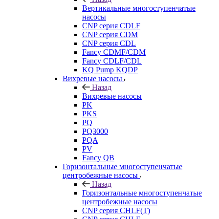
Вертикальные многоступенчатые
насосы
CNP серия CDLF
CNP серия CDM
CNP серия CDL
Fancy CDMF/CDM
Fancy CDLF/CDL
KQ Pump KQDP
Вихревые насосы
Назад
Вихревые насосы
PK
PKS
PQ
PQ3000
PQA
PV
Fancy QB
Горизонтальные многоступенчатые
центробежные насосы
Назад
Горизонтальные многоступенчатые
центробежные насосы
CNP серия CHLF(T)