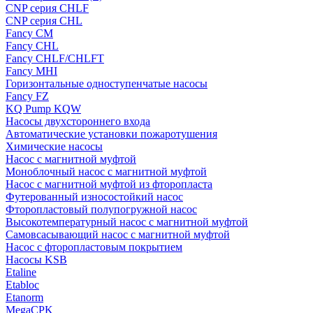
CNP серия CHLF
CNP серия CHL
Fancy CM
Fancy CHL
Fancy CHLF/CHLFT
Fancy MHI
Горизонтальные одноступенчатые насосы
Fancy FZ
KQ Pump KQW
Насосы двухстороннего входа
Автоматические установки пожаротушения
Химические насосы
Насос с магнитной муфтой
Моноблочный насос с магнитной муфтой
Насос с магнитной муфтой из фторопласта
Футерованный износостойкий насос
Фторопластовый полупогружной насос
Высокотемпературный насос с магнитной муфтой
Самовсасывающий насос с магнитной муфтой
Насос с фторопластовым покрытием
Насосы KSB
Etaline
Etabloc
Etanorm
MegaCPK