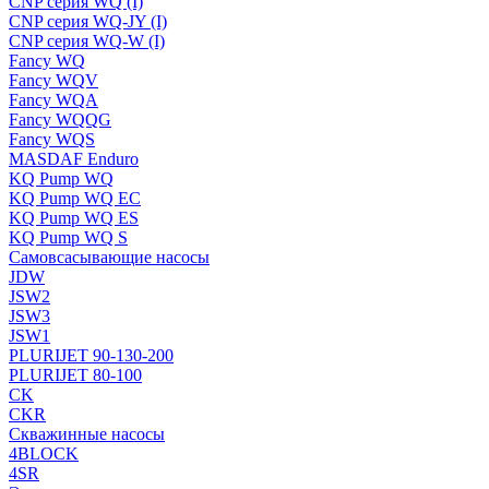
CNP серия WQ (I)
CNP серия WQ-JY (I)
CNP серия WQ-W (I)
Fancy WQ
Fancy WQV
Fancy WQA
Fancy WQQG
Fancy WQS
MASDAF Enduro
KQ Pump WQ
KQ Pump WQ EC
KQ Pump WQ ES
KQ Pump WQ S
Самовсасывающие насосы
JDW
JSW2
JSW3
JSW1
PLURIJET 90-130-200
PLURIJET 80-100
CK
CKR
Скважинные насосы
4BLOCK
4SR