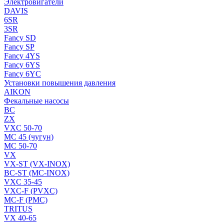
Электровигатели
DAVIS
6SR
3SR
Fancy SD
Fancy SP
Fancy 4YS
Fancy 6YS
Fancy 6YC
Установки повышения давления
AIKON
Фекальные насосы
BC
ZX
VXC 50-70
MC 45 (чугун)
MC 50-70
VX
VX-ST (VX-INOX)
BC-ST (MC-INOX)
VXC 35-45
VXC-F (PVXC)
MC-F (PMC)
TRITUS
VX 40-65