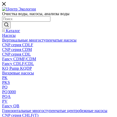
Очистка воды, насосы, анализы воды
Каталог
Насосы
Вертикальные многоступенчатые насосы
CNP серия CDLF
CNP серия CDM
CNP серия CDL
Fancy CDMF/CDM
Fancy CDLF/CDL
KQ Pump KQDP
Вихревые насосы
PK
PKS
PQ
PQ3000
PQA
PV
Fancy QB
Горизонтальные многоступенчатые центробежные насосы
CNP серия CHLF(T)