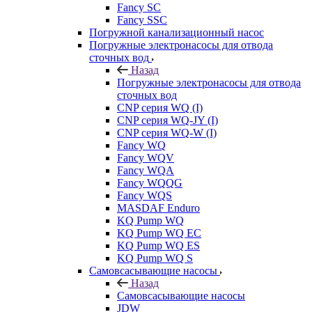
Fancy SC
Fancy SSC
Погружной канализационный насос
Погружные электронасосы для отвода
сточных вод
Назад
Погружные электронасосы для отвода
сточных вод
CNP серия WQ (I)
CNP серия WQ-JY (I)
CNP серия WQ-W (I)
Fancy WQ
Fancy WQV
Fancy WQA
Fancy WQQG
Fancy WQS
MASDAF Enduro
KQ Pump WQ
KQ Pump WQ EC
KQ Pump WQ ES
KQ Pump WQ S
Самовсасывающие насосы
Назад
Самовсасывающие насосы
JDW