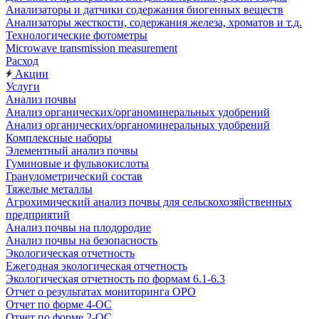
Анализаторы и датчики содержания биогенных веществ
Анализаторы жесткости, содержания железа, хроматов и т.д.
Технологические фотометры
Microwave transmission measurement
Расход
Акции
Услуги
Анализ почвы
Анализ органических/органоминеральных удобрений
Анализ органических/органоминеральных удобрений
Комплексные наборы
Элементный анализ почвы
Гуминовые и фульвокислоты
Гранулометрический состав
Тяжелые металлы
Агрохимический анализ почвы для сельскохозяйственных
предприятий
Анализ почвы на плодородие
Анализ почвы на безопасность
Экологическая отчетность
Ежегодная экологическая отчетность
Экологическая отчетность по формам 6.1-6.3
Отчет о результатах мониторинга ОРО
Отчет по форме 4-ОС
Отчет по форме 2-ОС