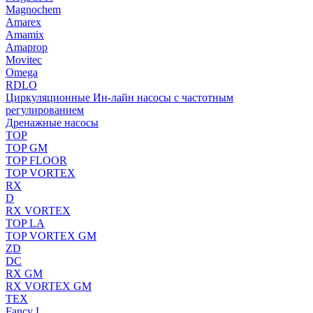
Magnochem
Amarex
Amamix
Amaprop
Movitec
Omega
RDLO
Циркуляционные Ин-лайн насосы с частотным
регулированием
Дренажные насосы
TOP
TOP GM
TOP FLOOR
TOP VORTEX
RX
D
RX VORTEX
TOP LA
TOP VORTEX GM
ZD
DC
RX GM
RX VORTEX GM
TEX
Fancy L