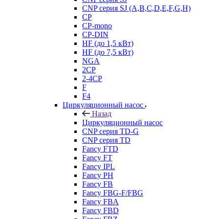
CNP серия SJ (A,B,C,D,E,F,G,H)
CP
CP-mono
CP-DIN
HF (до 1,5 кВт)
HF (до 7,5 кВт)
NGA
2CP
2-4CP
F
F4
Циркуляционный насос
Назад
Циркуляционный насос
CNP серия TD-G
CNP серия TD
Fancy FTD
Fancy FT
Fancy IPL
Fancy PH
Fancy FB
Fancy FBG-F/FBG
Fancy FBA
Fancy FBD