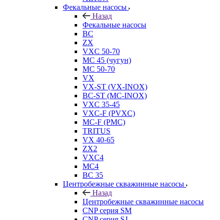
Фекальные насосы
Назад
Фекальные насосы
BC
ZX
VXC 50-70
MC 45 (чугун)
MC 50-70
VX
VX-ST (VX-INOX)
BC-ST (MC-INOX)
VXC 35-45
VXC-F (PVXC)
MC-F (PMC)
TRITUS
VX 40-65
ZX2
VXC4
MC4
BC 35
Центробежные скважинные насосы
Назад
Центробежные скважинные насосы
CNP серия SM
CNP серия SJ