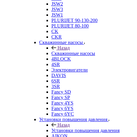
JSW2
JSW3
JSW1
PLURIJET 90-130-200
PLURIJET 80-100
CK
CKR
Скважинные насосы
Назад
Скважинные насосы
4BLOCK
4SR
Электровигатели
DAVIS
6SR
3SR
Fancy SD
Fancy SP
Fancy 4YS
Fancy 6YS
Fancy 6YC
Установки повышения давления
Назад
Установки повышения давления
AIKON