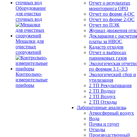
Отчет о результатах
Оборудование
мониторинга ОРО
для очистки
Отчет по форме 4-ОС
сточных вод
Отчет по форме 2-ОС
Отчет по ПЭК
Журнал движения отх
Декларация с расчето
Мешалки для
платы за НВОС
очистных
Кадастр отходов
сооружений
Отчет о выбросах
парниковых газов
Экологическая отчетн
по формам 3.1–3.3
Контрольно-
Экологический сбор и
измерительные
утилизация
приборы
2 ТП Рекультивация
2 ТП Водхоз
2 ТП Воздух
2 ТП Отходы
Лабораторные анализы
Атмосферный воздух
Вода
Почва и грунт
Отходы
Производственный